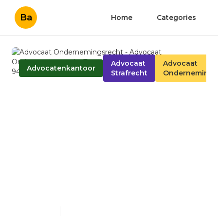
Ba
Home
Categories
Advocaat
Advocaat
Advocatenkantoor
Strafrecht
Ondernemings
Advocaat
Ondernemingsrecht -
Advocaat
Ondernemingsrecht
Turnhout -
driesadvocaten.be +32 14
944 801
Published en
7 min read