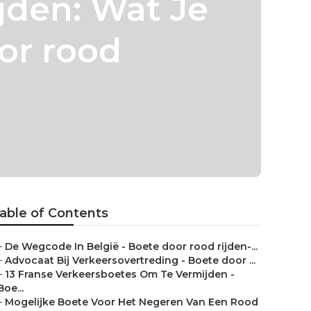
jden: Wat Je
or rood
able of Contents
–
De Wegcode In België - Boete door rood rijden-...
–
Advocaat Bij Verkeersovertreding - Boete door ...
–
13 Franse Verkeersboetes Om Te Vermijden -
Boe...
–
Mogelijke Boete Voor Het Negeren Van Een Rood