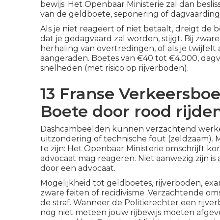
bewijs. Het Openbaar Ministerie zal dan besl
van de geldboete, seponering of dagvaarding
Als je niet reageert of niet betaalt, dreigt de
dat je gedagvaard zal worden, stijgt. Bij zwar
herhaling van overtredingen, of als je twijfelt 
aangeraden. Boetes van €40 tot €4.000, dagv
snelheden (met risico op rijverboden).
13 Franse Verkeersbo
Boete door rood rijde
Dashcambeelden kunnen verzachtend werken.
uitzondering of technische fout (zeldzaam). 
te zijn: Het Openbaar Ministerie omschrijft kort
advocaat mag reageren. Niet aanwezig zijn is
door een advocaat.
Mogelijkheid tot geldboetes, rijverboden, ex
zware feiten of recidivisme. Verzachtende o
de straf. Wanneer de Politierechter een rijve
nog niet meteen jouw rijbewijs moeten afge