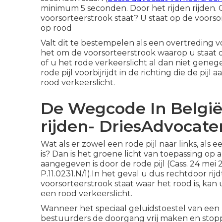
minimum 5 seconden. Door het rijden rijden. 
voorsorteerstrook staat? U staat op de voorsor
op rood
Valt dit te bestempelen als een overtreding 
het om de voorsorteerstrook waarop u staat of 
of u het rode verkeerslicht al dan niet gene
rode pijl voorbijrijdt in de richting die de pij
rood verkeerslicht.
De Wegcode In België
rijden- DriesAdvocate
Wat als er zowel een rode pijl naar links, als 
is? Dan is het groene licht van toepassing op al
aangegeven is door de rode pijl (Cass. 24 mei 
P.11.0231.N/1).In het geval u dus rechtdoor ri
voorsorteerstrook staat waar het rood is, ka
een rood verkeerslicht.
Wanneer het speciaal geluidstoestel van een p
bestuurders de doorgang vrij maken en stopp