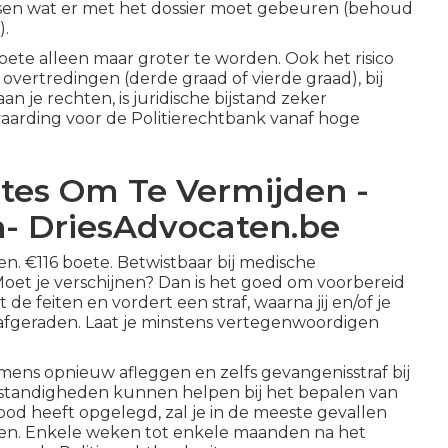
issen wat er met het dossier moet gebeuren (behoud
).
 boete alleen maar groter te worden. Ook het risico
e overtredingen (derde graad of vierde graad), bij
aan je rechten, is juridische bijstand zeker
aarding voor de Politierechtbank vanaf hoge
etes Om Te Vermijden -
n- DriesAdvocaten.be
 €116 boete. Betwistbaar bij medische
Moet je verschijnen? Dan is het goed om voorbereid
 de feiten en vordert een straf, waarna jij en/of je
 afgeraden. Laat je minstens vertegenwoordigen
amens opnieuw afleggen en zelfs gevangenisstraf bij
mstandigheden kunnen helpen bij het bepalen van
rbod heeft opgelegd, zal je in de meeste gevallen
ven. Enkele weken tot enkele maanden na het