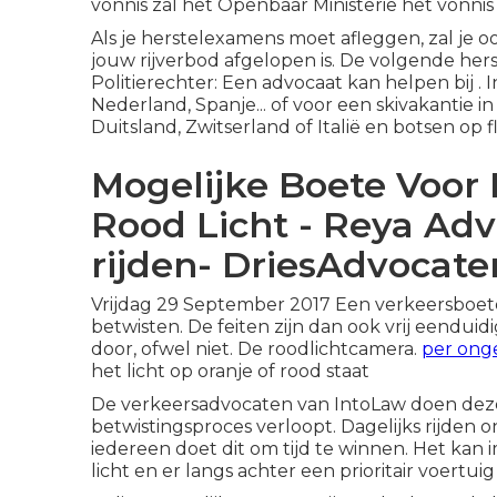
vonnis zal het Openbaar Ministerie het vonnis
Als je herstelexamens moet afleggen, zal je o
jouw rijverbod afgelopen is. De volgende h
Politierechter: Een advocaat kan helpen bij . 
Nederland, Spanje... of voor een skivakantie in
Duitsland, Zwitserland of Italië en botsen op fl
Mogelijke Boete Voor
Rood Licht - Reya Adv
rijden- DriesAdvocate
Vrijdag 29 September 2017 Een verkeersboete v
betwisten. De feiten zijn dan ook vrij eenduid
door, ofwel niet. De
roodlichtcamera
.
per ong
het licht op
oranje
of rood staat
De verkeersadvocaten van IntoLaw doen deze 
betwistingsproces verloopt. Dagelijks rijden
iedereen doet dit om tijd te winnen. Het kan 
licht en er langs achter een
prioritair voertuig