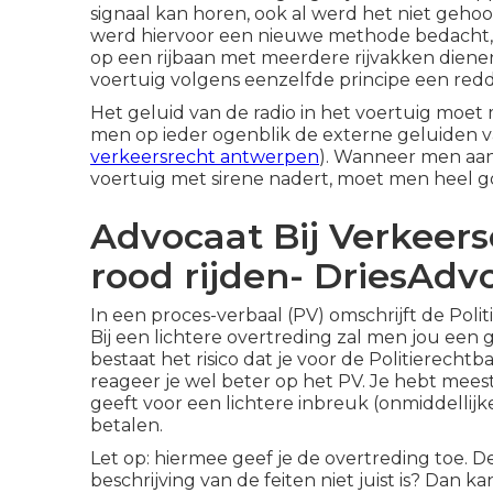
signaal kan horen, ook al werd het niet gehoor
werd hiervoor een nieuwe methode bedacht, z
op een rijbaan met meerdere rijvakken dienen 
voertuig volgens eenzelfde principe een redd
Het geluid van de radio in het voertuig moe
men op ieder ogenblik de externe geluiden 
verkeersrecht antwerpen
). Wanneer men aan 
voertuig met sirene nadert, moet men heel g
Advocaat Bij Verkeers
rood rijden- DriesAdv
In een proces-verbaal (PV) omschrijft de Poli
Bij een lichtere overtreding zal men jou een
bestaat het risico dat je voor de Politierechtb
reageer je wel beter op het PV. Je hebt mees
geeft voor een lichtere inbreuk (onmiddellijke
betalen.
Let op: hiermee geef je de overtreding toe. D
beschrijving van de feiten niet juist is? Dan 