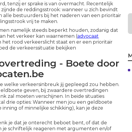
d, tenzij er sprake is van overmacht. Recentelijk
ijnde de reddingsstrook: wanneer u zich bevindt
alle bestuurders bij het naderen van een prioritair
ingsstrook vrij te maken.
t men namelijk steeds beperkt houden, zodanig dat
van het verkeer kan waarnemen (
advocaat
het rood verkeerslicht staat en er een prioritair
oed de verkeerssituatie bekijken
M
overtreding - Boete door
ocaten.be
tie welke verkeersinbreuk jij gepleegd zou hebben.
 geldboete geven, bij zwaardere overtredingen
ank zal moeten verschijnen. In beide situaties
tal drie opties: Wanneer men jou een geldboete
 inning of minnelijke schikking), kan je deze
enk je dat je onterecht beboet bent, of dat de
kan je schriftelijk reageren met argumenten en/of