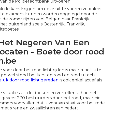
 van de Politierechtbank uitvoeren.
ok de kans krijgen om deze uit te voeren vooraleer
erstelexamens kunnen worden opgelegd door de
In de zomer rijden veel Belgen naar Frankrijk,
 het buitenland zoals Oostenrijk, Frankrijk,
itsboetes.
 Het Negeren Van Een
ocaten - Boete door rood
n.be
oor door het rood licht rijden is maar moeilijk te
ig: ofwel stond het licht op rood en reed u toch
eluk door rood licht gereden
is ook enkel actief als
situaties uit de doeken en vertellen u hoe het
 ongeveer 270 bestuurders door het rood, maar niet
immers voorvallen dat u vooraan staat voor het rode
met sirene en zwaailichten aan nadert.