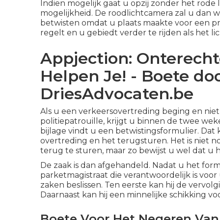
Indien mogelijk gaat u opzij zonder het rode l
mogelijkheid. De roodlichtcamera zal u dan w
betwisten omdat u plaats maakte voor een pri
regelt en u gebiedt verder te rijden als het li
Appjection: Onterech
Helpen Je! - Boete doo
DriesAdvocaten.be
Als u een verkeersovertreding beging en ni
politiepatrouille, krijgt u binnen de twee we
bijlage vindt u een betwistingsformulier. Dat 
overtreding en het terugsturen. Het is niet 
terug te sturen, maar zo bewijst u wel dat u 
De zaak is dan afgehandeld. Nadat u het for
parketmagistraat die verantwoordelijk is voor 
zaken beslissen. Ten eerste kan hij de vervolg
Daarnaast kan hij een minnelijke schikking voor
Boete Voor Het Negeren Van 