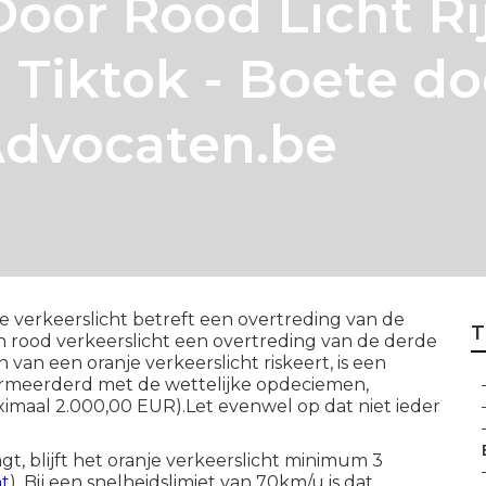
oor Rood Licht Ri
 Tiktok - Boete do
sAdvocaten.be
e verkeerslicht betreft een overtreding van de
T
 rood verkeerslicht een overtreding van de derde
 van een oranje verkeerslicht riskeert, is een
ermeerderd met de wettelijke opdeciemen,
aal 2.000,00 EUR).Let evenwel op dat niet ieder
, blijft het oranje verkeerslicht minimum 3
ht
). Bij een snelheidslimiet van 70km/u is dat