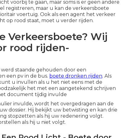
icht voorbij te gaan, maar soms is er geen andere
el registreren, maar u kan de verkeersboete
oritair voertuig. Ook als een agent het verkeer
cht op rood staat, moet u verder rijden.
te Verkeersboete? Wij
r rood rijden-
et werd staande gehouden door een
ken een pv in de bus.
boete dronken rijden
. Als
kunt u invullen als u het niet eens met de
noodzakelijk het met een aangetekend schrijven
het document tijdig invulde
mulier invulde, wordt het overgedragen aan de
uw dossier. Hij bekijkt uw betwisting en kan drie
ing stopzetten als hij uw redenering volgt.
stellen als hij u niet volgt.
Een Rood Licht - Boete door