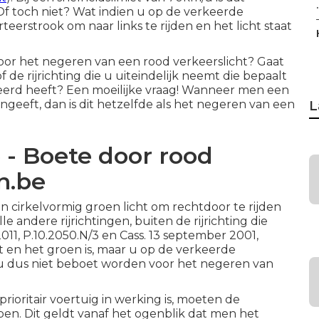
.
Of toch niet? Wat indien u op de verkeerde
teerstrook om naar links te rijden en het licht staat
voor het negeren van een rood verkeerslicht? Gaat
de rijrichting die u uiteindelijk neemt die bepaalt
geerd heeft? Een moeilijke vraag! Wanneer men een
l aangeeft, dan is dit hetzelfde als het negeren van een
L
 - Boete door rood
n.be
een cirkelvormig groen licht om rechtdoor te rijden
le andere rijrichtingen, buiten de rijrichting die
2011, P.10.2050.N/3 en Cass. 13 september 2001,
jdt en het groen is, maar u op de verkeerde
n u dus niet beboet worden voor het negeren van
rioritair voertuig in werking is, moeten de
en. Dit geldt vanaf het ogenblik dat men het