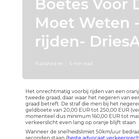
Boetes Voor D
Moet Weten -
rijden- Drie
Published en
6 min read
Het onrechtmatig voorbij rijden van een oranj
tweede graad, daar waar het negeren van een
graad betreft. De straf die men bij het negeren
geldboete van 20,00 EUR tot 250,00 EUR (v
momenteel dus minimum 160,00 EUR tot maxim
verkeerslicht even lang op oranje blijft staan.
Wanneer de snelheidslimiet 50km/uur bedraagt
seconden staan (
beste advocaat verkeersrec