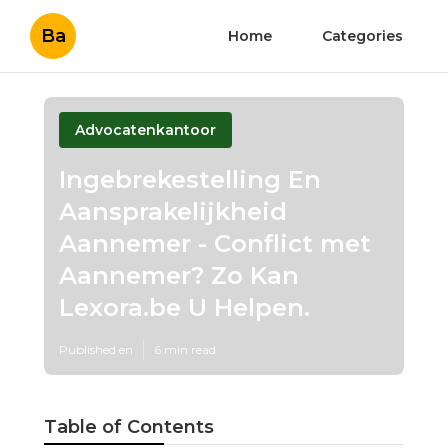
Ba
Home
Categories
Advocatenkantoor
Ingebrekestelling En
Aansprakelijkheid
Aannemer - Conflict met
Aannemer? Zo Kan
Lexora.be U Helpen.
Published en
6 min read
Table of Contents