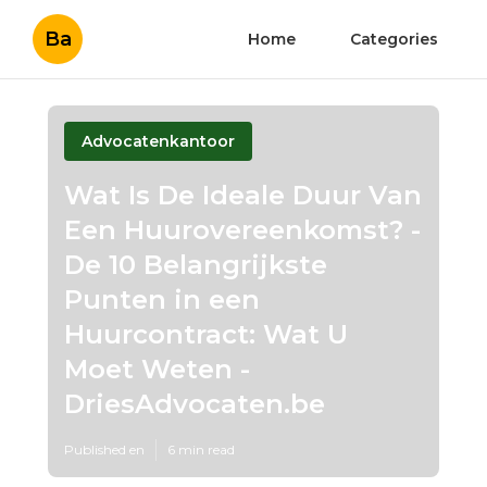
Ba
Home
Categories
Advocatenkantoor
Wat Is De Ideale Duur Van
Een Huurovereenkomst? -
De 10 Belangrijkste
Punten in een
Huurcontract: Wat U
Moet Weten -
DriesAdvocaten.be
Published en
6 min read