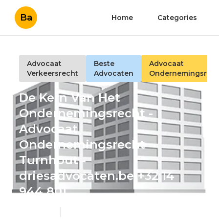
Ba
Home
Categories
Advocaat
Beste
Advocaat
Verkeersrecht
Advocaten
Ondernemingsrec
De Kern Van Het
Ondernemingsrecht -
Advocaat
Ondernemingsrecht
Turnhout -
driesadvocaten.be +32 14
944 801
Published en
6 min read