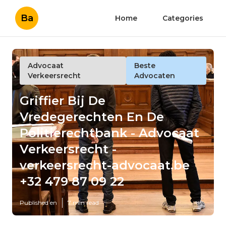
Ba
Home
Categories
Advocaat
Beste
Verkeersrecht
Advocaten
Griffier Bij De
Vredegerechten En De
Politierechtbank - Advocaat
Verkeersrecht -
verkeersrecht-advocaat.be
+32 479 87 09 22
Published en
7 min read