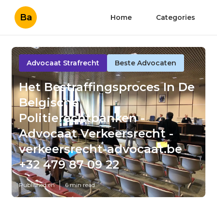
Ba
Home
Categories
Advocaat Strafrecht
Beste Advocaten
Het Bestraffingsproces In De
Belgische
Politierechtbanken -
Advocaat Verkeersrecht -
verkeersrecht-advocaat.be
+32 479 87 09 22
Published en
6 min read