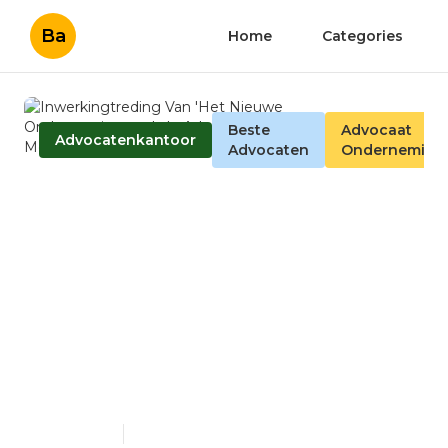
Ba
Home
Categories
Beste
Advocaat
Advocatenkantoor
Advocaten
Onderneming
Inwerkingtreding Van 'Het
Nieuwe Ondernemingsrecht'
- Advocaat
Ondernemingsrecht
Mechelen -
driesadvocaten.be +32 14
944 801
Published en
6 min read