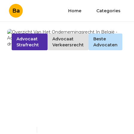
Ba
Home
Categories
Advocaat
Advocaat
Beste
Strafrecht
Verkeersrecht
Advocaten
Overzicht Van Het
Ondernemingsrecht In
België - Advocaat
Ondernemingsrecht
Mechelen -
driesadvocaten.be +32 14
944 801
Published en
6 min read