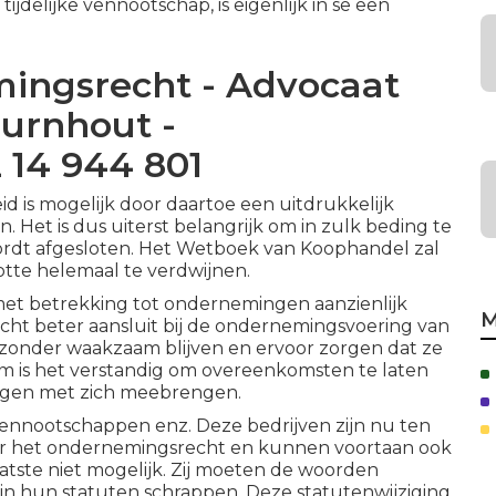
ijdelijke vennootschap, is eigenlijk in se een
mingsrecht - Advocaat
urnhout -
 14 944 801
id is mogelijk door daartoe een uitdrukkelijk
. Het is dus uiterst belangrijk om in zulk beding te
ordt afgesloten. Het Wetboek van Koophandel zal
te helemaal te verdwijnen.
met betrekking tot ondernemingen aanzienlijk
M
 recht beter aansluit bij de ondernemingsvoering van
jzonder waakzaam blijven en ervoor zorgen dat ze
om is het verstandig om overeenkomsten te laten
volgen met zich meebrengen.
nnootschappen enz. Deze bedrijven zijn nu ten
r het ondernemingsrecht en kunnen voortaan ook
laatste niet mogelijk. Zij moeten de woorden
in hun statuten schrappen. Deze statutenwijziging