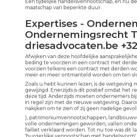
Een tijdelijke handelsvennootschap, en nu de t
maatschap van beperkte duur.
Expertises - Onderne
Ondernemingsrecht T
driesadvocaten.be +32
Afwijken van deze hoofdelijke aansprakelijkhe
beding te voorzien in een contract met derden
voorzien telkens een contract met derden w
meer en meer ontmanteld worden om ten slot
Zoals u hebt kunnen lezen, is de wetgeving 
gewijzigd. Enerzijds is dit positief omdat het
deze tijd. Anderzijds moeten ondernemers bi
in regel zijn met de nieuwe wetgeving. Daar
nakijken om te zien of zij geen nadelige ge
), patrimoniumvennootschappen, landbouwve
volle ondernemingen geworden, vallen onde
failliet verklaard worden. Tot nu toe was dit 
'burgerlijke vennootschap met handelsvorm' 