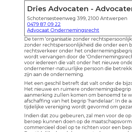
Dries Advocaten - Advocat
Schotensesteenweg 399, 2100 Antwerpen
0479 87 09 22
Advocaat Ondernemingsrecht
De term 'organisatie zonder rechtspersoonlij
zonder rechtspersoonlijkheid die onder een 
rechtsverkeer onder het ondernemingsbegrip
wordt vervangen door de 'Ondernemingsrec
voor iedereen die valt onder het nieuwe onde
ondernemer-natuurlijke persoon die betrekk
zijn aan de onderneming.
Het een geschil betreft dat valt onder de bi
Het nieuwe en ruimere ondernemingsbegrip 
aanmerking zullen komen om benoemd te word
afschaffing van het begrip 'handelaar'. In de
tijdelijke vereniging wordt gevormd om geza
Indien dat zou gebeuren, zal men voor de opr
beroep kunnen doen op de maatschapsvorm.
commercieel doel op te richten voor een bep