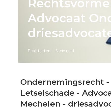
Rechtsvormen
Advocaat On
driesadvocate
Published en
6 min read
Ondernemingsrecht -
Letselschade - Advo
Mechelen - driesadvoc