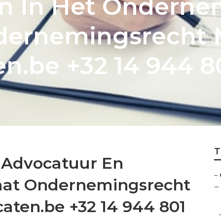
 In Het Ondernem
dernemingsrecht 
n.be +32 14 944 8
T
 Advocatuur En
–
caat Ondernemingsrecht
...
aten.be +32 14 944 801