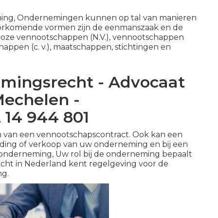
ming, Ondernemingen kunnen op tal van manieren
oorkomende vormen zijn de eenmanszaak en de
mloze vennootschappen (N.V.), vennootschappen
chappen (c. v.), maatschappen, stichtingen en
mingsrecht - Advocaat
echelen -
 14 944 801
len van een vennootschapscontract. Ook kan een
binding of verkoop van uw onderneming en bij een
de onderneming, Uw rol bij de onderneming bepaalt
cht in Nederland kent regelgeving voor de
ng.