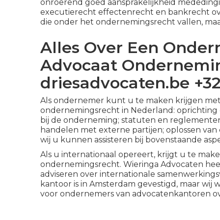
onroerend goed aansprakelijkheid mededing
executierecht effectenrecht en bankrecht ov
die onder het ondernemingsrecht vallen, maa
Alles Over Een Onder
Advocaat Ondernemin
driesadvocaten.be +32
Als ondernemer kunt u te maken krijgen me
ondernemingsrecht in Nederland: oprichting 
bij de onderneming; statuten en reglemente
handelen met externe partijen; oplossen van co
wij u kunnen assisteren bij bovenstaande as
Als u internationaal opereert, krijgt u te ma
ondernemingsrecht. Wieringa Advocaten heef
adviseren over internationale samenwerking
kantoor is in Amsterdam gevestigd, maar wi
voor ondernemers van advocatenkantoren ov