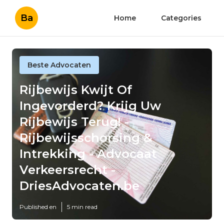
Ba
Home
Categories
Beste Advocaten
Rijbewijs Kwijt Of
Ingevorderd? Krijg Uw
Rijbewijs Terug! -
Rijbewijsschorsing &
Intrekking - Advocaat
Verkeersrecht -
DriesAdvocaten.be
Published en
5 min read