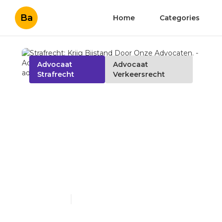
Ba
Home
Categories
Advocaat
Advocaat
Strafrecht
Verkeersrecht
Strafrecht: Krijg Bijstand
Door Onze Advocaten. -
Advocaat Verkeersrecht -
verkeersrecht-
advocaat.be +32 479 87
09 22
Published en
3 min read