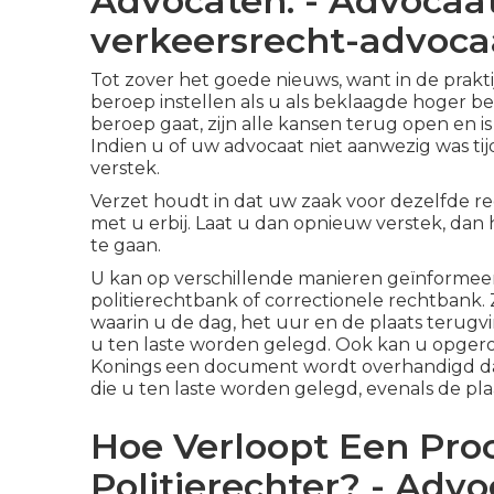
Advocaten. - Advocaat
verkeersrecht-advocaa
Tot zover het goede nieuws, want in de praktij
beroep instellen als u als beklaagde hoger be
beroep gaat, zijn alle kansen terug open en i
Indien u of uw advocaat niet aanwezig was tij
verstek.
Verzet houdt in dat uw zaak voor dezelfde r
met u erbij. Laat u dan opnieuw verstek, dan
te gaan.
U kan op verschillende manieren geïnformee
politierechtbank of correctionele rechtbank
waarin u de dag, het uur en de plaats terugvi
u ten laste worden gelegd. Ook kan u opgero
Konings een document wordt overhandigd dat 
die u ten laste worden gelegd, evenals de plaa
Hoe Verloopt Een Pro
Politierechter? - Advo