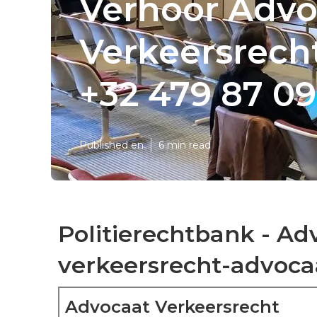
Verhoor Advo
Verkeersrecht
+32 479 87 09
Published en
6 min read
Politierechtbank - Ad
verkeersrecht-advocaa
Advocaat Verkeersrecht