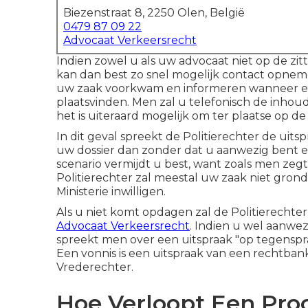
Biezenstraat 8, 2250 Olen, België
0479 87 09 22
Advocaat Verkeersrecht
Indien zowel u als uw advocaat niet op de zit
kan dan best zo snel mogelijk contact opnem
uw zaak voorkwam en informeren wanneer er 
plaatsvinden. Men zal u telefonisch de inho
het is uiteraard mogelijk om ter plaatse op de g
In dit geval spreekt de Politierechter de uits
uw dossier dan zonder dat u aanwezig bent e
scenario vermijdt u best, want zoals men zegt
Politierechter zal meestal uw zaak niet grond
Ministerie inwilligen.
Als u niet komt opdagen zal de Politierecht
Advocaat Verkeersrecht
. Indien u wel aanwe
spreekt men over een uitspraak "op tegenspr
Een vonnis is een uitspraak van een rechtbank
Vrederechter.
Hoe Verloopt Een Pro