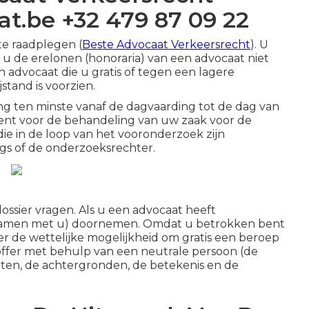
t.be +32 479 87 09 22
te raadplegen (
Beste Advocaat Verkeersrecht
). U
 u de erelonen (honoraria) van een advocaat niet
advocaat die u gratis of tegen een lagere
stand is voorzien.
ing ten minste vanaf de dagvaarding tot de dag van
s dient voor de behandeling van uw zaak voor de
die in de loop van het vooronderzoek zijn
s of de onderzoeksrechter.
ssier vragen. Als u een advocaat heeft
el samen met u) doornemen. Omdat u betrokken bent
er de wettelijke mogelijkheid om gratis een beroep
offer met behulp van een neutrale persoon (de
iten, de achtergronden, de betekenis en de