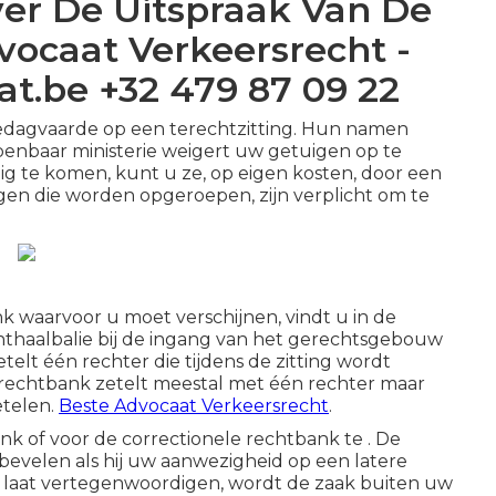
er De Uitspraak Van De
dvocaat Verkeersrecht -
t.be +32 479 87 09 22
 gedagvaarde op een terechtzitting. Hun namen
penbaar ministerie weigert uw getuigen op te
lig te komen, kunt u ze, op eigen kosten, door een
en die worden opgeroepen, zijn verplicht om te
 waarvoor u moet verschijnen, vindt u in de
onthaalbalie bij de ingang van het gerechtsgebouw
etelt één rechter die tijdens de zitting wordt
le rechtbank zetelt meestal met één rechter maar
etelen.
Beste Advocaat Verkeersrecht
.
nk of voor de correctionele rechtbank te . De
 bevelen als hij uw aanwezigheid op een latere
iet laat vertegenwoordigen, wordt de zaak buiten uw