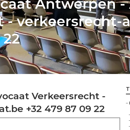
caat Antwerpen -
 - verkeersrecht-
 22
T
vocaat Verkeersrecht -
–
t.be +32 479 87 09 22