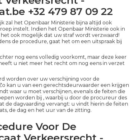
 Verkeersrecht -
t.be +32 479 87 09 22
k zal het Openbaar Ministerie bijna altijd ook
roep instelt. Indien het Openbaar Ministerie ook in
s het ook mogelijk dat uw straf wordt verzwaard!
dens de procedure, gaat het om een uitspraak bij
echter nog eens volledig voorkomt, maar deze keer
 heeft u niet meer het recht om nog eens in verzet
rd worden over uw verschijning voor de
. Zo kan u van een gerechtsdeurwaarder een krijgen
ndt waar u moet verschijnen, evenals de feiten die
epen worden bij , waarbij u door de procureur des
de dagvaarding vervangt: u vindt hierin de feiten
ts, de dag en het uur van de zitting.
cedure Voor De
caat Verkeersrecht -