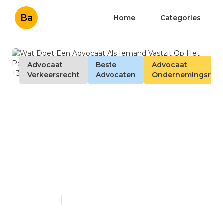
Ba
Home
Categories
Advocaat
Beste
Advocaat
Verkeersrecht
Advocaten
Ondernemingsrec
Wat Doet Een Advocaat Als
Iemand Vastzit Op Het
Politiebureau? - Advocaat
Turnhout -
driesadvocaten.be +32 14
944 801
Published en
7 min read