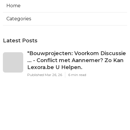
Home
Categories
Latest Posts
"Bouwprojecten: Voorkom Discussie
... - Conflict met Aannemer? Zo Kan
Lexora.be U Helpen.
Published Mar 26, 26
6 min read
Bouwrecht Advocaat Antwerpen -
Conflict met Aannemer? Zo Kan
Lexora.be U Helpen.
Published Mar 26, 26
6 min read
Geschil Met Aannemer - - Conflict
met Aannemer? Zo Kan Lexora.be U