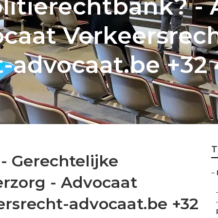
litierechtbank? - 
caat Verkeersrech
-advocaat.be +32 
T
 Gerechtelijke
–
erzorg - Advocaat
ersrecht-advocaat.be +32