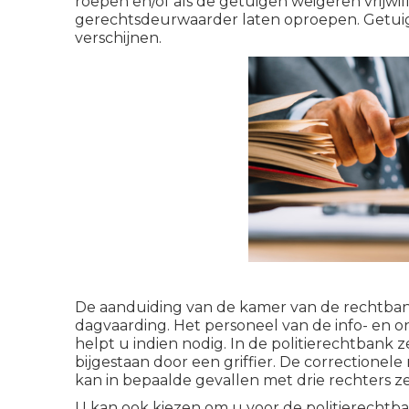
roepen en/of als de getuigen weigeren vrijwil
gerechtsdeurwaarder laten oproepen. Getuig
verschijnen.
De aanduiding van de kamer van de rechtbank
dagvaarding. Het personeel van de info- en 
helpt u indien nodig. In de politierechtbank z
bijgestaan door een griffier. De correctione
kan in bepaalde gevallen met drie rechters z
U kan ook kiezen om u voor de politierechtba