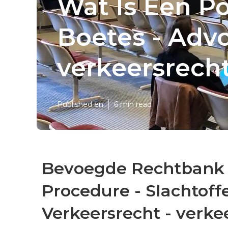
Wat Is Een Po
Boetes - Advo
verkeersrecht
Published en
6 min read
Bevoegde Rechtbank -
Procedure - Slachtoff
Verkeersrecht - verke