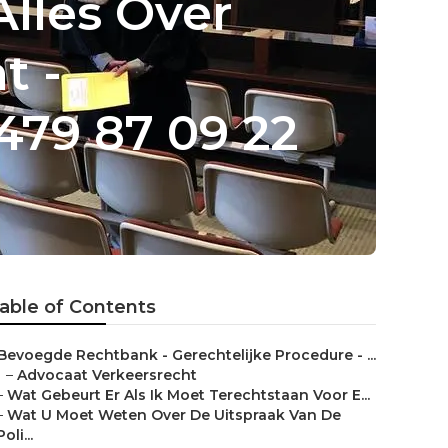
Alles Over
t -
479 87 09 22
able of Contents
Bevoegde Rechtbank - Gerechtelijke Procedure - ...
–
Advocaat Verkeersrecht
–
Wat Gebeurt Er Als Ik Moet Terechtstaan Voor E...
–
Wat U Moet Weten Over De Uitspraak Van De
Poli...