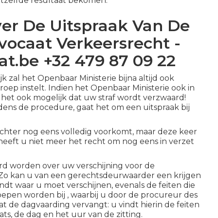
hetzelfde resultaat bekomen.
er De Uitspraak Van De
dvocaat Verkeersrecht -
t.be +32 479 87 09 22
k zal het Openbaar Ministerie bijna altijd ook
roep instelt. Indien het Openbaar Ministerie ook in
s het ook mogelijk dat uw straf wordt verzwaard!
dens de procedure, gaat het om een uitspraak bij
echter nog eens volledig voorkomt, maar deze keer
 heeft u niet meer het recht om nog eens in verzet
rd worden over uw verschijning voor de
. Zo kan u van een gerechtsdeurwaarder een krijgen
ndt waar u moet verschijnen, evenals de feiten die
epen worden bij , waarbij u door de procureur des
de dagvaarding vervangt: u vindt hierin de feiten
ts, de dag en het uur van de zitting.