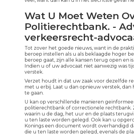
veel, want dan kan u in het slechtste geval 
Wat U Moet Weten Ov
Politierechtbank. - A
verkeersrecht-advocaa
Tot zover het goede nieuws, want in de praktij
beroep instellen als u als beklaagde hoger be
beroep gaat, zijn alle kansen terug open en i
Indien u of uw advocaat niet aanwezig was tij
verstek.
Verzet houdt in dat uw zaak voor dezelfde r
met u erbij. Laat u dan opnieuw verstek, dan
te gaan.
U kan op verschillende manieren geïnformee
politierechtbank of correctionele rechtbank
waarin u de dag, het uur en de plaats terugvi
u ten laste worden gelegd. Ook kan u opgero
Konings een document wordt overhandigd dat 
die u ten laste worden gelegd, evenals de plaa