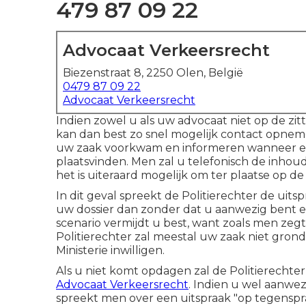
479 87 09 22
Advocaat Verkeersrecht
Biezenstraat 8, 2250 Olen, België
0479 87 09 22
Advocaat Verkeersrecht
Indien zowel u als uw advocaat niet op de zit
kan dan best zo snel mogelijk contact opnem
uw zaak voorkwam en informeren wanneer er 
plaatsvinden. Men zal u telefonisch de inho
het is uiteraard mogelijk om ter plaatse op de g
In dit geval spreekt de Politierechter de uits
uw dossier dan zonder dat u aanwezig bent e
scenario vermijdt u best, want zoals men zegt
Politierechter zal meestal uw zaak niet grond
Ministerie inwilligen.
Als u niet komt opdagen zal de Politierecht
Advocaat Verkeersrecht
. Indien u wel aanwe
spreekt men over een uitspraak "op tegenspr