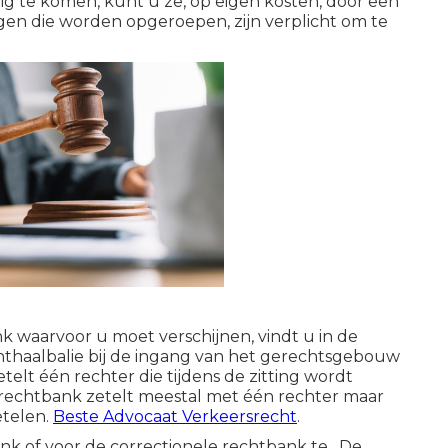
lig te komen, kunt u ze, op eigen kosten, door een
en die worden opgeroepen, zijn verplicht om te
 waarvoor u moet verschijnen, vindt u in de
onthaalbalie bij de ingang van het gerechtsgebouw
etelt één rechter die tijdens de zitting wordt
le rechtbank zetelt meestal met één rechter maar
etelen.
Beste Advocaat Verkeersrecht
.
nk of voor de correctionele rechtbank te . De