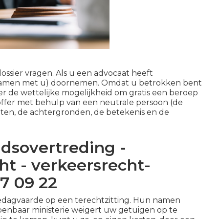
ssier vragen. Als u een advocaat heeft
el samen met u) doornemen. Omdat u betrokken bent
er de wettelijke mogelijkheid om gratis een beroep
offer met behulp van een neutrale persoon (de
iten, de achtergronden, de betekenis en de
idsovertreding -
t - verkeersrecht-
7 09 22
 gedagvaarde op een terechtzitting. Hun namen
penbaar ministerie weigert uw getuigen op te