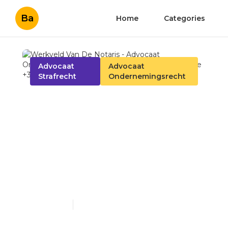
Ba
Home
Categories
Advocaat
Advocaat
Strafrecht
Ondernemingsrecht
Werkveld Van De Notaris -
Advocaat
Ondernemingsrecht
Turnhout -
driesadvocaten.be +32 14
944 801
Published en
7 min read